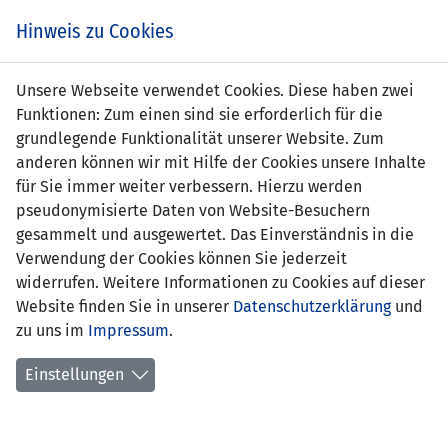
Zum
Online
Tic
EIN SPIEL. EIN TEAM. FÜRS LAND.
Hinweis zu Cookies
Inhalt
Shop
springen
Zur
Unsere Webseite verwendet Cookies. Diese haben zwei
Navigation
Funktionen: Zum einen sind sie erforderlich für die
springen
grundlegende Funktionalität unserer Website. Zum
anderen können wir mit Hilfe der Cookies unsere Inhalte
für Sie immer weiter verbessern. Hierzu werden
pseudonymisierte Daten von Website-Besuchern
gesammelt und ausgewertet. Das Einverständnis in die
Verwendung der Cookies können Sie jederzeit
Statistik U21 Nationalmannschaft
widerrufen. Weitere Informationen zu Cookies auf dieser
Website finden Sie in unserer
Datenschutzerklärung
und
Spiele
zu uns im
Impressum
.
Spielerstatistik
Einstellungen
Torschützen