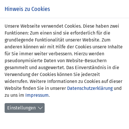
Zum
Online
Tic
EIN SPIEL. EIN TEAM. FÜRS LAND.
Hinweis zu Cookies
Inhalt
Shop
springen
Zur
Unsere Webseite verwendet Cookies. Diese haben zwei
Navigation
Funktionen: Zum einen sind sie erforderlich für die
springen
grundlegende Funktionalität unserer Website. Zum
anderen können wir mit Hilfe der Cookies unsere Inhalte
für Sie immer weiter verbessern. Hierzu werden
pseudonymisierte Daten von Website-Besuchern
gesammelt und ausgewertet. Das Einverständnis in die
Verwendung der Cookies können Sie jederzeit
Statistik U21 Nationalmannschaft
widerrufen. Weitere Informationen zu Cookies auf dieser
Website finden Sie in unserer
Datenschutzerklärung
und
Spiele
zu uns im
Impressum
.
Spielerstatistik
Einstellungen
Torschützen