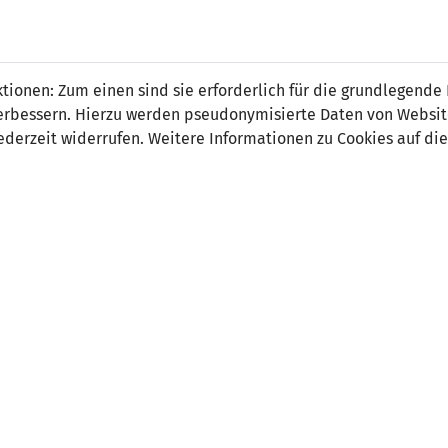
 FÜRS LAND.
NATIONAL
SPITZEN
BREITEN
ionen: Zum einen sind sie erforderlich für die grundlegende
TEAMS
FUSSBALL
FUSSBALL
JAK
F
r verbessern. Hierzu werden pseudonymisierte Daten von Webs
derzeit widerrufen. Weitere Informationen zu Cookies auf die