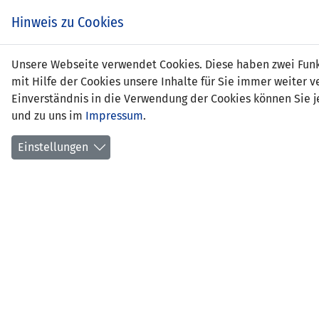
Zum
EIN SPIEL. EIN TEAM.
Hinweis zu Cookies
Inhalt
springen
Zur
Unsere Webseite verwendet Cookies. Diese haben zwei Funkt
NEWS
LFV
Navigation
mit Hilfe der Cookies unsere Inhalte für Sie immer weite
springen
Einverständnis in die Verwendung der Cookies können Sie je
und zu uns im
Impressum
.
Einstellungen