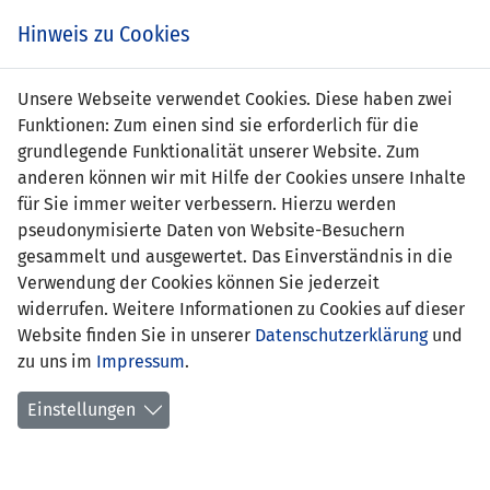
Zum
Online
Tic
EIN SPIEL. EIN TEAM. FÜRS LAND.
Hinweis zu Cookies
Inhalt
Shop
springen
Zur
Unsere Webseite verwendet Cookies. Diese haben zwei
Navigation
Funktionen: Zum einen sind sie erforderlich für die
springen
grundlegende Funktionalität unserer Website. Zum
anderen können wir mit Hilfe der Cookies unsere Inhalte
für Sie immer weiter verbessern. Hierzu werden
pseudonymisierte Daten von Website-Besuchern
gesammelt und ausgewertet. Das Einverständnis in die
Verwendung der Cookies können Sie jederzeit
Statistik U21 Nationalmannschaft
widerrufen. Weitere Informationen zu Cookies auf dieser
Website finden Sie in unserer
Datenschutzerklärung
und
Spiele
zu uns im
Impressum
.
Spielerstatistik
Einstellungen
Torschützen