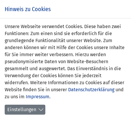
Zum
Online
Tic
EIN SPIEL. EIN TEAM. FÜRS LAND.
Hinweis zu Cookies
Inhalt
Shop
springen
Zur
Unsere Webseite verwendet Cookies. Diese haben zwei
Navigation
Funktionen: Zum einen sind sie erforderlich für die
springen
grundlegende Funktionalität unserer Website. Zum
anderen können wir mit Hilfe der Cookies unsere Inhalte
für Sie immer weiter verbessern. Hierzu werden
pseudonymisierte Daten von Website-Besuchern
gesammelt und ausgewertet. Das Einverständnis in die
Verwendung der Cookies können Sie jederzeit
Statistik U21 Nationalmannschaft
widerrufen. Weitere Informationen zu Cookies auf dieser
Website finden Sie in unserer
Datenschutzerklärung
und
Spiele
zu uns im
Impressum
.
Spielerstatistik
Einstellungen
Torschützen