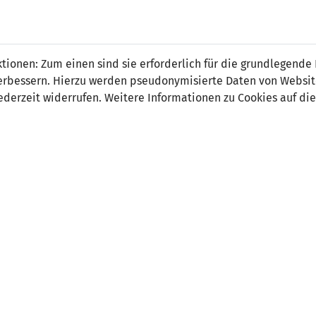
 FÜRS LAND.
NATIONAL
SPITZEN
BREITEN
ionen: Zum einen sind sie erforderlich für die grundlegende
TEAMS
FUSSBALL
FUSSBALL
JAK
F
r verbessern. Hierzu werden pseudonymisierte Daten von Webs
derzeit widerrufen. Weitere Informationen zu Cookies auf die