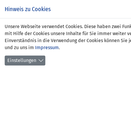
Zum
EIN SPIEL. EIN TEAM.
Hinweis zu Cookies
Inhalt
springen
Zur
Unsere Webseite verwendet Cookies. Diese haben zwei Funkt
NEWS
LFV
Navigation
mit Hilfe der Cookies unsere Inhalte für Sie immer weite
springen
Einverständnis in die Verwendung der Cookies können Sie je
und zu uns im
Impressum
.
Einstellungen