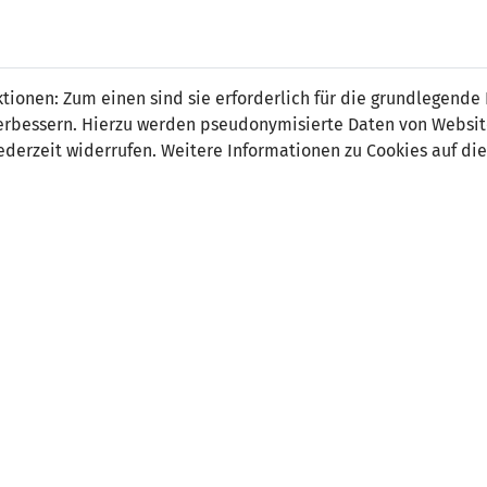
 FÜRS LAND.
NATIONAL
SPITZEN
BREITEN
ionen: Zum einen sind sie erforderlich für die grundlegende
TEAMS
FUSSBALL
FUSSBALL
JAK
F
r verbessern. Hierzu werden pseudonymisierte Daten von Webs
derzeit widerrufen. Weitere Informationen zu Cookies auf die