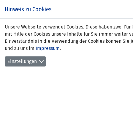
Zum
EIN SPIEL. EIN TEAM.
Hinweis zu Cookies
Inhalt
springen
Zur
Unsere Webseite verwendet Cookies. Diese haben zwei Funkt
NEWS
LFV
Navigation
mit Hilfe der Cookies unsere Inhalte für Sie immer weite
springen
Einverständnis in die Verwendung der Cookies können Sie je
und zu uns im
Impressum
.
Einstellungen