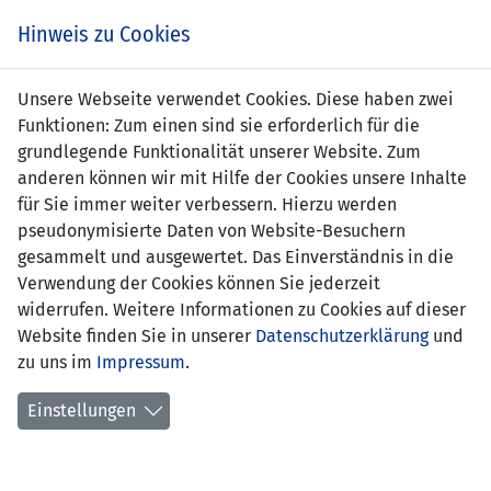
Zum
Online
Tic
EIN SPIEL. EIN TEAM. FÜRS LAND.
Hinweis zu Cookies
Inhalt
Shop
springen
Zur
Unsere Webseite verwendet Cookies. Diese haben zwei
Navigation
Funktionen: Zum einen sind sie erforderlich für die
springen
grundlegende Funktionalität unserer Website. Zum
anderen können wir mit Hilfe der Cookies unsere Inhalte
für Sie immer weiter verbessern. Hierzu werden
pseudonymisierte Daten von Website-Besuchern
gesammelt und ausgewertet. Das Einverständnis in die
Verwendung der Cookies können Sie jederzeit
Statistik U17-Nationalmannschaft
widerrufen. Weitere Informationen zu Cookies auf dieser
Website finden Sie in unserer
Datenschutzerklärung
und
Spiele
zu uns im
Impressum
.
Spielerstatistik
Einstellungen
Torschützen