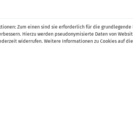
 FÜRS LAND.
NATIONAL
SPITZEN
BREITEN
ionen: Zum einen sind sie erforderlich für die grundlegende
TEAMS
FUSSBALL
FUSSBALL
JAK
F
r verbessern. Hierzu werden pseudonymisierte Daten von Webs
derzeit widerrufen. Weitere Informationen zu Cookies auf die