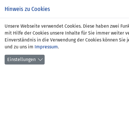
Zum
EIN SPIEL. EIN TEAM.
Hinweis zu Cookies
Inhalt
springen
Zur
Unsere Webseite verwendet Cookies. Diese haben zwei Funkt
NEWS
LFV
Navigation
mit Hilfe der Cookies unsere Inhalte für Sie immer weite
springen
Einverständnis in die Verwendung der Cookies können Sie je
und zu uns im
Impressum
.
Einstellungen