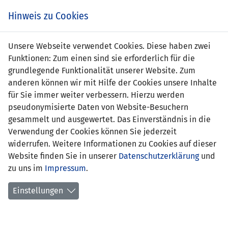
Zum
Online
Tic
EIN SPIEL. EIN TEAM. FÜRS LAND.
Hinweis zu Cookies
Inhalt
Shop
springen
Zur
Unsere Webseite verwendet Cookies. Diese haben zwei
Navigation
Funktionen: Zum einen sind sie erforderlich für die
springen
grundlegende Funktionalität unserer Website. Zum
anderen können wir mit Hilfe der Cookies unsere Inhalte
für Sie immer weiter verbessern. Hierzu werden
pseudonymisierte Daten von Website-Besuchern
gesammelt und ausgewertet. Das Einverständnis in die
Verwendung der Cookies können Sie jederzeit
Statistik U17-Nationalmannschaft
widerrufen. Weitere Informationen zu Cookies auf dieser
Website finden Sie in unserer
Datenschutzerklärung
und
Spiele
zu uns im
Impressum
.
Spielerstatistik
Einstellungen
Torschützen