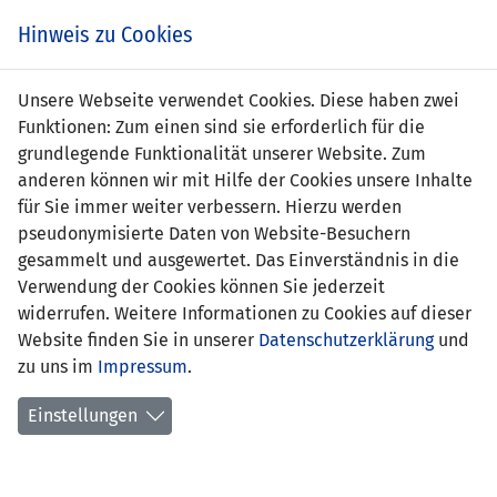
Zum
Online
Tic
EIN SPIEL. EIN TEAM. FÜRS LAND.
Hinweis zu Cookies
Inhalt
Shop
springen
Zur
Unsere Webseite verwendet Cookies. Diese haben zwei
Navigation
Funktionen: Zum einen sind sie erforderlich für die
springen
grundlegende Funktionalität unserer Website. Zum
anderen können wir mit Hilfe der Cookies unsere Inhalte
für Sie immer weiter verbessern. Hierzu werden
pseudonymisierte Daten von Website-Besuchern
gesammelt und ausgewertet. Das Einverständnis in die
Verwendung der Cookies können Sie jederzeit
Statistik U17-Nationalmannschaft
widerrufen. Weitere Informationen zu Cookies auf dieser
Website finden Sie in unserer
Datenschutzerklärung
und
Spiele
zu uns im
Impressum
.
Spielerstatistik
Einstellungen
Torschützen