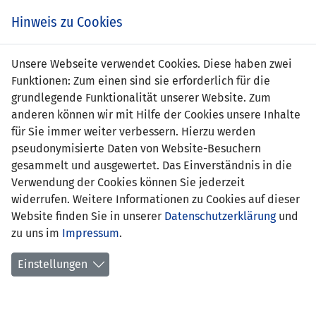
Zum
Online
Tic
EIN SPIEL. EIN TEAM. FÜRS LAND.
Hinweis zu Cookies
Inhalt
Shop
springen
Zur
Unsere Webseite verwendet Cookies. Diese haben zwei
Navigation
Funktionen: Zum einen sind sie erforderlich für die
springen
grundlegende Funktionalität unserer Website. Zum
anderen können wir mit Hilfe der Cookies unsere Inhalte
für Sie immer weiter verbessern. Hierzu werden
pseudonymisierte Daten von Website-Besuchern
gesammelt und ausgewertet. Das Einverständnis in die
Verwendung der Cookies können Sie jederzeit
Statistik U17-Nationalmannschaft
widerrufen. Weitere Informationen zu Cookies auf dieser
Website finden Sie in unserer
Datenschutzerklärung
und
Spiele
zu uns im
Impressum
.
Spielerstatistik
Einstellungen
Torschützen