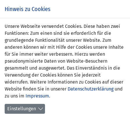
Zum
Online
Tic
EIN SPIEL. EIN TEAM. FÜRS LAND.
Hinweis zu Cookies
Inhalt
Shop
springen
Zur
Unsere Webseite verwendet Cookies. Diese haben zwei
Navigation
Funktionen: Zum einen sind sie erforderlich für die
springen
grundlegende Funktionalität unserer Website. Zum
anderen können wir mit Hilfe der Cookies unsere Inhalte
für Sie immer weiter verbessern. Hierzu werden
pseudonymisierte Daten von Website-Besuchern
gesammelt und ausgewertet. Das Einverständnis in die
Verwendung der Cookies können Sie jederzeit
Statistik U17-Nationalmannschaft
widerrufen. Weitere Informationen zu Cookies auf dieser
Website finden Sie in unserer
Datenschutzerklärung
und
Spiele
zu uns im
Impressum
.
Spielerstatistik
Einstellungen
Torschützen