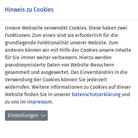
Zum
Online
Tic
EIN SPIEL. EIN TEAM. FÜRS LAND.
Hinweis zu Cookies
Inhalt
Shop
springen
Zur
Unsere Webseite verwendet Cookies. Diese haben zwei
Navigation
Funktionen: Zum einen sind sie erforderlich für die
springen
grundlegende Funktionalität unserer Website. Zum
anderen können wir mit Hilfe der Cookies unsere Inhalte
für Sie immer weiter verbessern. Hierzu werden
pseudonymisierte Daten von Website-Besuchern
gesammelt und ausgewertet. Das Einverständnis in die
Verwendung der Cookies können Sie jederzeit
Statistik U17-Nationalmannschaft
widerrufen. Weitere Informationen zu Cookies auf dieser
Website finden Sie in unserer
Datenschutzerklärung
und
Spiele
zu uns im
Impressum
.
Spielerstatistik
Einstellungen
Torschützen