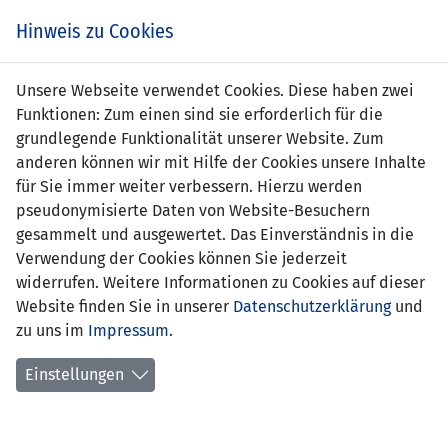
Zum
Online
Tic
EIN SPIEL. EIN TEAM. FÜRS LAND.
Hinweis zu Cookies
Inhalt
Shop
springen
Zur
Unsere Webseite verwendet Cookies. Diese haben zwei
Navigation
Funktionen: Zum einen sind sie erforderlich für die
springen
grundlegende Funktionalität unserer Website. Zum
anderen können wir mit Hilfe der Cookies unsere Inhalte
für Sie immer weiter verbessern. Hierzu werden
pseudonymisierte Daten von Website-Besuchern
gesammelt und ausgewertet. Das Einverständnis in die
Verwendung der Cookies können Sie jederzeit
Statistik U17-Nationalmannschaft
widerrufen. Weitere Informationen zu Cookies auf dieser
Website finden Sie in unserer
Datenschutzerklärung
und
Spiele
zu uns im
Impressum
.
Spielerstatistik
Einstellungen
Torschützen