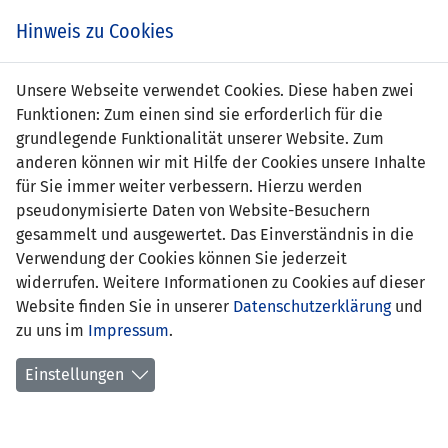
Zum
Online
Tic
EIN SPIEL. EIN TEAM. FÜRS LAND.
Hinweis zu Cookies
Inhalt
Shop
springen
Zur
Unsere Webseite verwendet Cookies. Diese haben zwei
Navigation
Funktionen: Zum einen sind sie erforderlich für die
springen
grundlegende Funktionalität unserer Website. Zum
anderen können wir mit Hilfe der Cookies unsere Inhalte
für Sie immer weiter verbessern. Hierzu werden
pseudonymisierte Daten von Website-Besuchern
gesammelt und ausgewertet. Das Einverständnis in die
Verwendung der Cookies können Sie jederzeit
Statistik U17-Nationalmannschaft
widerrufen. Weitere Informationen zu Cookies auf dieser
Website finden Sie in unserer
Datenschutzerklärung
und
Spiele
zu uns im
Impressum
.
Spielerstatistik
Einstellungen
Torschützen