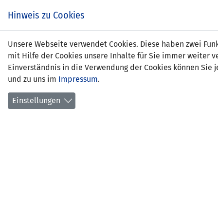
Zum
EIN SPIEL. EIN TEAM.
Hinweis zu Cookies
Inhalt
springen
Zur
Unsere Webseite verwendet Cookies. Diese haben zwei Funkt
NEWS
LFV
Navigation
mit Hilfe der Cookies unsere Inhalte für Sie immer weite
springen
Einverständnis in die Verwendung der Cookies können Sie je
und zu uns im
Impressum
.
Einstellungen