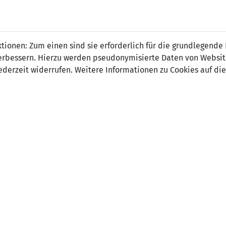
 FÜRS LAND.
NATIONAL
SPITZEN
BREITEN
ionen: Zum einen sind sie erforderlich für die grundlegende
TEAMS
FUSSBALL
FUSSBALL
JAK
F
r verbessern. Hierzu werden pseudonymisierte Daten von Webs
derzeit widerrufen. Weitere Informationen zu Cookies auf die