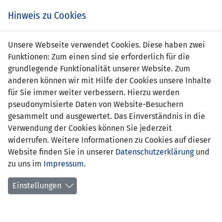
Zum
Online
Tic
EIN SPIEL. EIN TEAM. FÜRS LAND.
Hinweis zu Cookies
Inhalt
Shop
springen
Zur
Unsere Webseite verwendet Cookies. Diese haben zwei
Navigation
Funktionen: Zum einen sind sie erforderlich für die
springen
grundlegende Funktionalität unserer Website. Zum
anderen können wir mit Hilfe der Cookies unsere Inhalte
für Sie immer weiter verbessern. Hierzu werden
pseudonymisierte Daten von Website-Besuchern
gesammelt und ausgewertet. Das Einverständnis in die
Verwendung der Cookies können Sie jederzeit
Statistik U17-Nationalmannschaft
widerrufen. Weitere Informationen zu Cookies auf dieser
Website finden Sie in unserer
Datenschutzerklärung
und
Spiele
zu uns im
Impressum
.
Spielerstatistik
Einstellungen
Torschützen