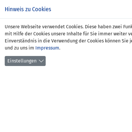
Zum
EIN SPIEL. EIN TEAM.
Hinweis zu Cookies
Inhalt
springen
Zur
Unsere Webseite verwendet Cookies. Diese haben zwei Funkt
NEWS
LFV
Navigation
mit Hilfe der Cookies unsere Inhalte für Sie immer weite
springen
Einverständnis in die Verwendung der Cookies können Sie je
und zu uns im
Impressum
.
Einstellungen