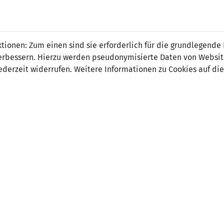
 FÜRS LAND.
NATIONAL
SPITZEN
BREITEN
ionen: Zum einen sind sie erforderlich für die grundlegende
TEAMS
FUSSBALL
FUSSBALL
JAK
F
r verbessern. Hierzu werden pseudonymisierte Daten von Webs
derzeit widerrufen. Weitere Informationen zu Cookies auf die