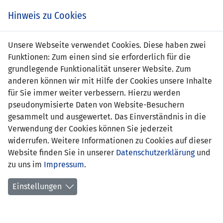
Zum
Online
Tic
EIN SPIEL. EIN TEAM. FÜRS LAND.
Hinweis zu Cookies
Inhalt
Shop
springen
Zur
Unsere Webseite verwendet Cookies. Diese haben zwei
Navigation
Funktionen: Zum einen sind sie erforderlich für die
springen
grundlegende Funktionalität unserer Website. Zum
anderen können wir mit Hilfe der Cookies unsere Inhalte
für Sie immer weiter verbessern. Hierzu werden
pseudonymisierte Daten von Website-Besuchern
gesammelt und ausgewertet. Das Einverständnis in die
Verwendung der Cookies können Sie jederzeit
Statistik U21 Nationalmannschaft
widerrufen. Weitere Informationen zu Cookies auf dieser
Website finden Sie in unserer
Datenschutzerklärung
und
Spiele
zu uns im
Impressum
.
Spielerstatistik
Einstellungen
Torschützen