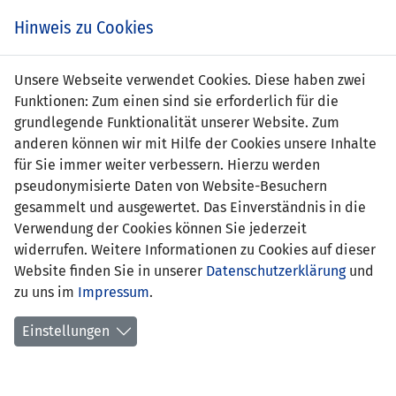
Zum
Online
Tic
EIN SPIEL. EIN TEAM. FÜRS LAND.
Hinweis zu Cookies
Inhalt
Shop
springen
Zur
Unsere Webseite verwendet Cookies. Diese haben zwei
Navigation
Funktionen: Zum einen sind sie erforderlich für die
springen
grundlegende Funktionalität unserer Website. Zum
anderen können wir mit Hilfe der Cookies unsere Inhalte
für Sie immer weiter verbessern. Hierzu werden
pseudonymisierte Daten von Website-Besuchern
gesammelt und ausgewertet. Das Einverständnis in die
Verwendung der Cookies können Sie jederzeit
Statistik U21 Nationalmannschaft
widerrufen. Weitere Informationen zu Cookies auf dieser
Website finden Sie in unserer
Datenschutzerklärung
und
Spiele
zu uns im
Impressum
.
Spielerstatistik
Einstellungen
Torschützen