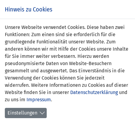
Zum
Online
Tic
EIN SPIEL. EIN TEAM. FÜRS LAND.
Hinweis zu Cookies
Inhalt
Shop
springen
Zur
Unsere Webseite verwendet Cookies. Diese haben zwei
Navigation
Funktionen: Zum einen sind sie erforderlich für die
springen
grundlegende Funktionalität unserer Website. Zum
anderen können wir mit Hilfe der Cookies unsere Inhalte
für Sie immer weiter verbessern. Hierzu werden
pseudonymisierte Daten von Website-Besuchern
gesammelt und ausgewertet. Das Einverständnis in die
Verwendung der Cookies können Sie jederzeit
Statistik U21 Nationalmannschaft
widerrufen. Weitere Informationen zu Cookies auf dieser
Website finden Sie in unserer
Datenschutzerklärung
und
Spiele
zu uns im
Impressum
.
Spielerstatistik
Einstellungen
Torschützen