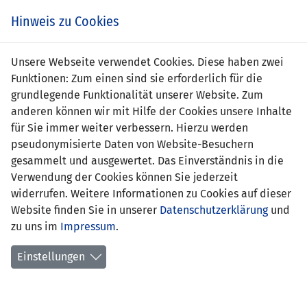
Zum
Online
Tic
EIN SPIEL. EIN TEAM. FÜRS LAND.
Hinweis zu Cookies
Inhalt
Shop
springen
Zur
Unsere Webseite verwendet Cookies. Diese haben zwei
Navigation
Funktionen: Zum einen sind sie erforderlich für die
springen
grundlegende Funktionalität unserer Website. Zum
anderen können wir mit Hilfe der Cookies unsere Inhalte
für Sie immer weiter verbessern. Hierzu werden
pseudonymisierte Daten von Website-Besuchern
gesammelt und ausgewertet. Das Einverständnis in die
Verwendung der Cookies können Sie jederzeit
Statistik U21 Nationalmannschaft
widerrufen. Weitere Informationen zu Cookies auf dieser
Website finden Sie in unserer
Datenschutzerklärung
und
Spiele
zu uns im
Impressum
.
Spielerstatistik
Einstellungen
Torschützen