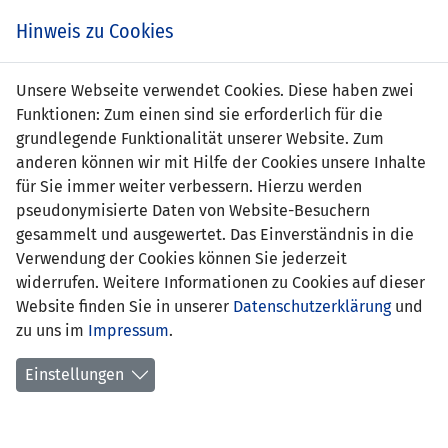
Zum
Online
Tic
EIN SPIEL. EIN TEAM. FÜRS LAND.
Hinweis zu Cookies
Inhalt
Shop
springen
Zur
Unsere Webseite verwendet Cookies. Diese haben zwei
Navigation
Funktionen: Zum einen sind sie erforderlich für die
springen
grundlegende Funktionalität unserer Website. Zum
anderen können wir mit Hilfe der Cookies unsere Inhalte
für Sie immer weiter verbessern. Hierzu werden
pseudonymisierte Daten von Website-Besuchern
gesammelt und ausgewertet. Das Einverständnis in die
Verwendung der Cookies können Sie jederzeit
Statistik U21 Nationalmannschaft
widerrufen. Weitere Informationen zu Cookies auf dieser
Website finden Sie in unserer
Datenschutzerklärung
und
Spiele
zu uns im
Impressum
.
Spielerstatistik
Einstellungen
Torschützen