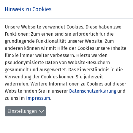
Zum
Online
Tic
EIN SPIEL. EIN TEAM. FÜRS LAND.
Hinweis zu Cookies
Inhalt
Shop
springen
Zur
Unsere Webseite verwendet Cookies. Diese haben zwei
Navigation
Funktionen: Zum einen sind sie erforderlich für die
springen
grundlegende Funktionalität unserer Website. Zum
anderen können wir mit Hilfe der Cookies unsere Inhalte
für Sie immer weiter verbessern. Hierzu werden
pseudonymisierte Daten von Website-Besuchern
gesammelt und ausgewertet. Das Einverständnis in die
Verwendung der Cookies können Sie jederzeit
Statistik U21 Nationalmannschaft
widerrufen. Weitere Informationen zu Cookies auf dieser
Website finden Sie in unserer
Datenschutzerklärung
und
Spiele
zu uns im
Impressum
.
Spielerstatistik
Einstellungen
Torschützen