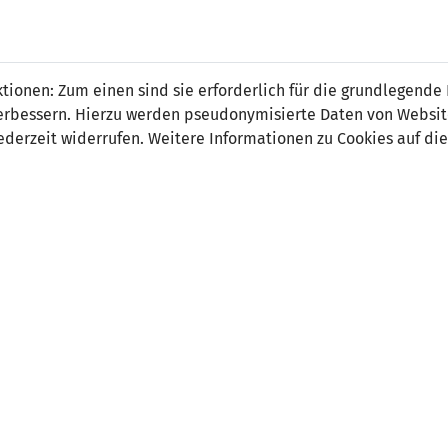
 FÜRS LAND.
NATIONAL
SPITZEN
BREITEN
ionen: Zum einen sind sie erforderlich für die grundlegende
TEAMS
FUSSBALL
FUSSBALL
JAK
F
r verbessern. Hierzu werden pseudonymisierte Daten von Webs
derzeit widerrufen. Weitere Informationen zu Cookies auf die