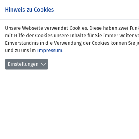
Zum
EIN SPIEL. EIN TEAM.
Hinweis zu Cookies
Inhalt
springen
Zur
Unsere Webseite verwendet Cookies. Diese haben zwei Funkt
NEWS
LFV
Navigation
mit Hilfe der Cookies unsere Inhalte für Sie immer weite
springen
Einverständnis in die Verwendung der Cookies können Sie je
und zu uns im
Impressum
.
Einstellungen