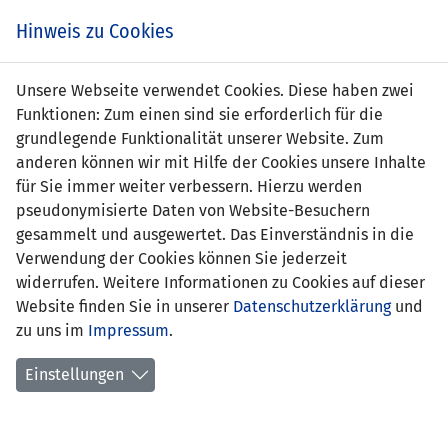
Zum
Online
Tic
EIN SPIEL. EIN TEAM. FÜRS LAND.
Hinweis zu Cookies
Inhalt
Shop
springen
Zur
Unsere Webseite verwendet Cookies. Diese haben zwei
Navigation
Funktionen: Zum einen sind sie erforderlich für die
springen
grundlegende Funktionalität unserer Website. Zum
anderen können wir mit Hilfe der Cookies unsere Inhalte
für Sie immer weiter verbessern. Hierzu werden
pseudonymisierte Daten von Website-Besuchern
gesammelt und ausgewertet. Das Einverständnis in die
Verwendung der Cookies können Sie jederzeit
Statistik Nationalmannschaft
widerrufen. Weitere Informationen zu Cookies auf dieser
Website finden Sie in unserer
Datenschutzerklärung
und
Spiele
zu uns im
Impressum
.
Spielerstatistik
Einstellungen
Torschützen