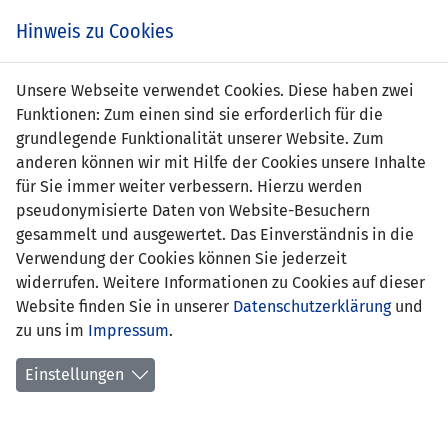
Zum
Online
Tic
EIN SPIEL. EIN TEAM. FÜRS LAND.
Hinweis zu Cookies
Inhalt
Shop
springen
Zur
Unsere Webseite verwendet Cookies. Diese haben zwei
Navigation
Funktionen: Zum einen sind sie erforderlich für die
springen
grundlegende Funktionalität unserer Website. Zum
anderen können wir mit Hilfe der Cookies unsere Inhalte
für Sie immer weiter verbessern. Hierzu werden
pseudonymisierte Daten von Website-Besuchern
gesammelt und ausgewertet. Das Einverständnis in die
Verwendung der Cookies können Sie jederzeit
Statistik Nationalmannschaft
widerrufen. Weitere Informationen zu Cookies auf dieser
Website finden Sie in unserer
Datenschutzerklärung
und
Spiele
zu uns im
Impressum
.
Spielerstatistik
Einstellungen
Torschützen