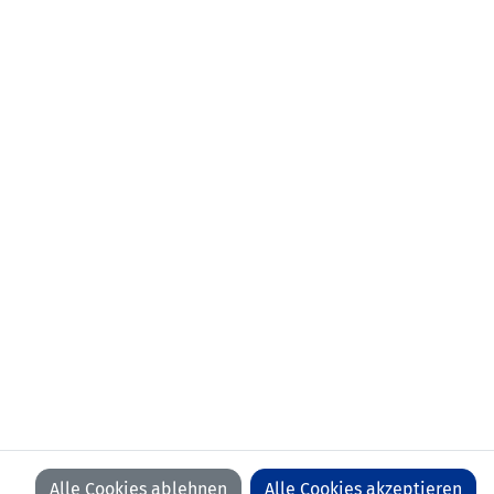
NEWSLETTER
KONTAKT
VORFALL MELDEN
LFV
LFV
LFV
LFV
ON
ON
ON
ON
FACEBOOK
YOUTUBE
INSTAGRAM
LINKEDIN
WIR BEDANKEN UNS BEI UNSEREN SPONSOREN
Alle Cookies ablehnen
Alle Cookies akzeptieren