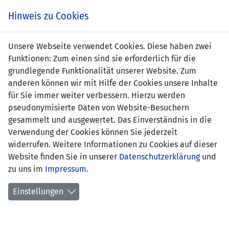
Zum
Online
Tic
EIN SPIEL. EIN TEAM. FÜRS LAND.
Hinweis zu Cookies
Inhalt
Shop
springen
Zur
Unsere Webseite verwendet Cookies. Diese haben zwei
Navigation
Funktionen: Zum einen sind sie erforderlich für die
springen
grundlegende Funktionalität unserer Website. Zum
anderen können wir mit Hilfe der Cookies unsere Inhalte
für Sie immer weiter verbessern. Hierzu werden
pseudonymisierte Daten von Website-Besuchern
gesammelt und ausgewertet. Das Einverständnis in die
Verwendung der Cookies können Sie jederzeit
Statistik Nationalmannschaft
widerrufen. Weitere Informationen zu Cookies auf dieser
Website finden Sie in unserer
Datenschutzerklärung
und
Spiele
zu uns im
Impressum
.
Spielerstatistik
Einstellungen
Torschützen