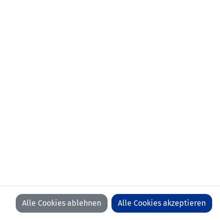
KONTAKT
VORFALL MELDEN
LFV
LFV
LFV
LFV
ON
ON
ON
ON
FACEBOOK
YOUTUBE
INSTAGRAM
LINKEDIN
WIR BEDANKEN UNS BEI UNSEREN SPONSOREN
Alle Cookies ablehnen
Alle Cookies akzeptieren