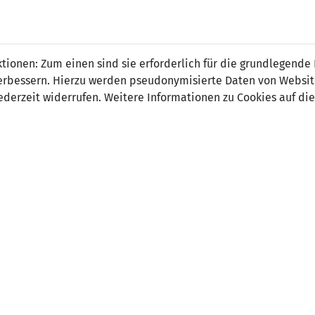
 FÜRS LAND.
NATIONAL
SPITZEN
BREITEN
ionen: Zum einen sind sie erforderlich für die grundlegende
TEAMS
FUSSBALL
FUSSBALL
JAK
F
r verbessern. Hierzu werden pseudonymisierte Daten von Webs
derzeit widerrufen. Weitere Informationen zu Cookies auf die