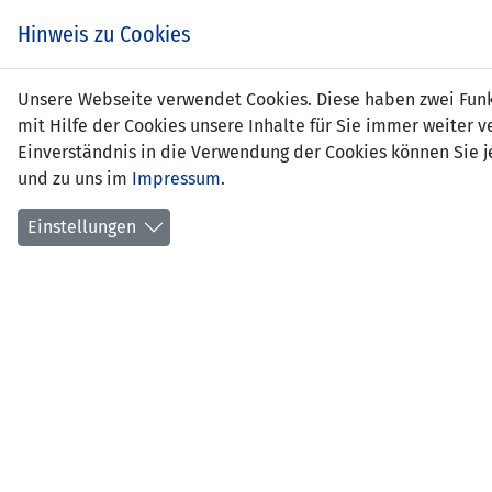
Zum
EIN SPIEL. EIN TEAM.
Hinweis zu Cookies
Inhalt
springen
Zur
Unsere Webseite verwendet Cookies. Diese haben zwei Funkt
NEWS
LFV
Navigation
mit Hilfe der Cookies unsere Inhalte für Sie immer weite
springen
Einverständnis in die Verwendung der Cookies können Sie je
und zu uns im
Impressum
.
Einstellungen