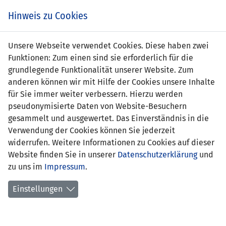
Zum
Online
Tic
EIN SPIEL. EIN TEAM. FÜRS LAND.
Hinweis zu Cookies
Inhalt
Shop
springen
Zur
Unsere Webseite verwendet Cookies. Diese haben zwei
Navigation
Funktionen: Zum einen sind sie erforderlich für die
springen
grundlegende Funktionalität unserer Website. Zum
anderen können wir mit Hilfe der Cookies unsere Inhalte
für Sie immer weiter verbessern. Hierzu werden
pseudonymisierte Daten von Website-Besuchern
gesammelt und ausgewertet. Das Einverständnis in die
Verwendung der Cookies können Sie jederzeit
Statistik U17-Nationalmannschaft
widerrufen. Weitere Informationen zu Cookies auf dieser
Website finden Sie in unserer
Datenschutzerklärung
und
Spiele
zu uns im
Impressum
.
Spielerstatistik
Einstellungen
Torschützen