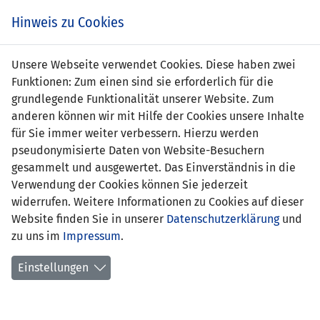
Zum
Online
Tic
EIN SPIEL. EIN TEAM. FÜRS LAND.
Hinweis zu Cookies
Inhalt
Shop
springen
Zur
Unsere Webseite verwendet Cookies. Diese haben zwei
Navigation
Funktionen: Zum einen sind sie erforderlich für die
springen
grundlegende Funktionalität unserer Website. Zum
anderen können wir mit Hilfe der Cookies unsere Inhalte
für Sie immer weiter verbessern. Hierzu werden
pseudonymisierte Daten von Website-Besuchern
gesammelt und ausgewertet. Das Einverständnis in die
Verwendung der Cookies können Sie jederzeit
Statistik U17-Nationalmannschaft
widerrufen. Weitere Informationen zu Cookies auf dieser
Website finden Sie in unserer
Datenschutzerklärung
und
Spiele
zu uns im
Impressum
.
Spielerstatistik
Einstellungen
Torschützen