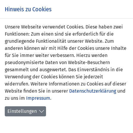
Zum
Online
Tic
EIN SPIEL. EIN TEAM. FÜRS LAND.
Hinweis zu Cookies
Inhalt
Shop
springen
Zur
Unsere Webseite verwendet Cookies. Diese haben zwei
Navigation
Funktionen: Zum einen sind sie erforderlich für die
springen
grundlegende Funktionalität unserer Website. Zum
anderen können wir mit Hilfe der Cookies unsere Inhalte
für Sie immer weiter verbessern. Hierzu werden
pseudonymisierte Daten von Website-Besuchern
gesammelt und ausgewertet. Das Einverständnis in die
Verwendung der Cookies können Sie jederzeit
Statistik U17-Nationalmannschaft
widerrufen. Weitere Informationen zu Cookies auf dieser
Website finden Sie in unserer
Datenschutzerklärung
und
Spiele
zu uns im
Impressum
.
Spielerstatistik
Einstellungen
Torschützen