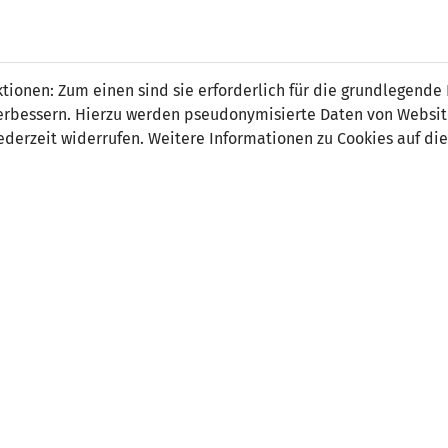
 FÜRS LAND.
NATIONAL
SPITZEN
BREITEN
ionen: Zum einen sind sie erforderlich für die grundlegende
TEAMS
FUSSBALL
FUSSBALL
JAK
F
r verbessern. Hierzu werden pseudonymisierte Daten von Webs
derzeit widerrufen. Weitere Informationen zu Cookies auf die