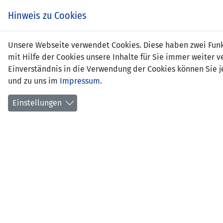
Zum
EIN SPIEL. EIN TEAM.
Hinweis zu Cookies
Inhalt
springen
Zur
Unsere Webseite verwendet Cookies. Diese haben zwei Funkt
NEWS
LFV
Navigation
mit Hilfe der Cookies unsere Inhalte für Sie immer weite
springen
Einverständnis in die Verwendung der Cookies können Sie je
und zu uns im
Impressum
.
Einstellungen