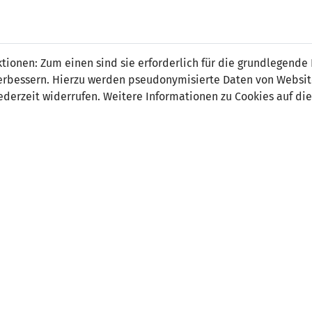
 FÜRS LAND.
NATIONAL
SPITZEN
BREITEN
ionen: Zum einen sind sie erforderlich für die grundlegende
TEAMS
FUSSBALL
FUSSBALL
JAK
F
r verbessern. Hierzu werden pseudonymisierte Daten von Webs
derzeit widerrufen. Weitere Informationen zu Cookies auf die