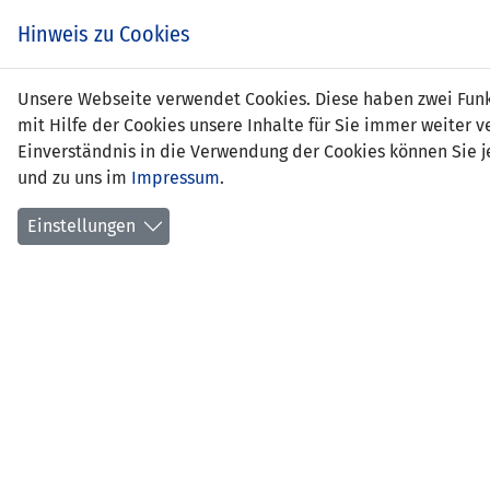
Zum
EIN SPIEL. EIN TEAM.
Hinweis zu Cookies
Inhalt
springen
Zur
Unsere Webseite verwendet Cookies. Diese haben zwei Funkt
NEWS
LFV
Navigation
mit Hilfe der Cookies unsere Inhalte für Sie immer weite
springen
Einverständnis in die Verwendung der Cookies können Sie je
und zu uns im
Impressum
.
Einstellungen