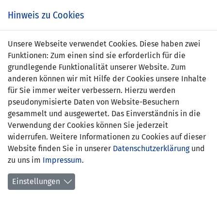
Zum
Online
Tic
EIN SPIEL. EIN TEAM. FÜRS LAND.
Hinweis zu Cookies
Inhalt
Shop
springen
Zur
Unsere Webseite verwendet Cookies. Diese haben zwei
Navigation
Funktionen: Zum einen sind sie erforderlich für die
springen
grundlegende Funktionalität unserer Website. Zum
anderen können wir mit Hilfe der Cookies unsere Inhalte
für Sie immer weiter verbessern. Hierzu werden
pseudonymisierte Daten von Website-Besuchern
gesammelt und ausgewertet. Das Einverständnis in die
Verwendung der Cookies können Sie jederzeit
Statistik U17-Nationalmannschaft
widerrufen. Weitere Informationen zu Cookies auf dieser
Website finden Sie in unserer
Datenschutzerklärung
und
Spiele
zu uns im
Impressum
.
Spielerstatistik
Einstellungen
Torschützen