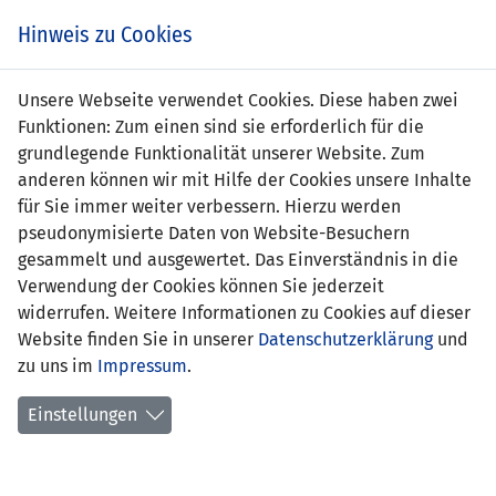
Zum
Online
Tic
EIN SPIEL. EIN TEAM. FÜRS LAND.
Hinweis zu Cookies
Inhalt
Shop
springen
Zur
Unsere Webseite verwendet Cookies. Diese haben zwei
Navigation
Funktionen: Zum einen sind sie erforderlich für die
springen
grundlegende Funktionalität unserer Website. Zum
anderen können wir mit Hilfe der Cookies unsere Inhalte
für Sie immer weiter verbessern. Hierzu werden
pseudonymisierte Daten von Website-Besuchern
gesammelt und ausgewertet. Das Einverständnis in die
Verwendung der Cookies können Sie jederzeit
Statistik U17-Nationalmannschaft
widerrufen. Weitere Informationen zu Cookies auf dieser
Website finden Sie in unserer
Datenschutzerklärung
und
Spiele
zu uns im
Impressum
.
Spielerstatistik
Einstellungen
Torschützen