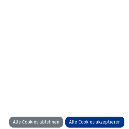
KONTAKT
VORFALL MELDEN
LFV
LFV
LFV
LFV
ON
ON
ON
ON
FACEBOOK
YOUTUBE
INSTAGRAM
LINKEDIN
WIR BEDANKEN UNS BEI UNSEREN SPONSOREN
Alle Cookies ablehnen
Alle Cookies akzeptieren