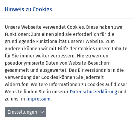
Zum
Online
Tic
EIN SPIEL. EIN TEAM. FÜRS LAND.
Hinweis zu Cookies
Inhalt
Shop
springen
Zur
Unsere Webseite verwendet Cookies. Diese haben zwei
Navigation
Funktionen: Zum einen sind sie erforderlich für die
springen
grundlegende Funktionalität unserer Website. Zum
anderen können wir mit Hilfe der Cookies unsere Inhalte
für Sie immer weiter verbessern. Hierzu werden
pseudonymisierte Daten von Website-Besuchern
gesammelt und ausgewertet. Das Einverständnis in die
Verwendung der Cookies können Sie jederzeit
Statistik U17-Nationalmannschaft
widerrufen. Weitere Informationen zu Cookies auf dieser
Website finden Sie in unserer
Datenschutzerklärung
und
Spiele
zu uns im
Impressum
.
Spielerstatistik
Einstellungen
Torschützen