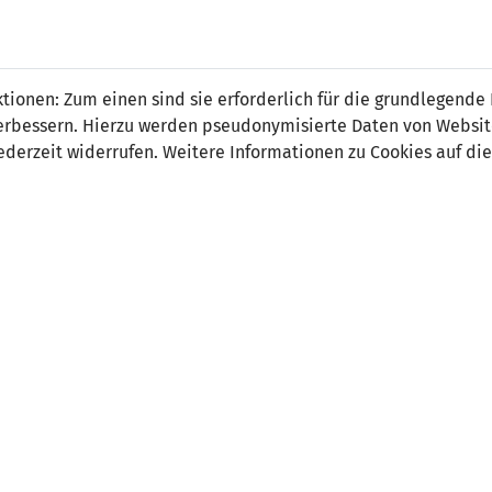
 FÜRS LAND.
NATIONAL
SPITZEN
BREITEN
ionen: Zum einen sind sie erforderlich für die grundlegende
TEAMS
FUSSBALL
FUSSBALL
JAK
F
r verbessern. Hierzu werden pseudonymisierte Daten von Webs
derzeit widerrufen. Weitere Informationen zu Cookies auf die