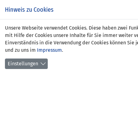
Zum
EIN SPIEL. EIN TEAM.
Hinweis zu Cookies
Inhalt
springen
Zur
Unsere Webseite verwendet Cookies. Diese haben zwei Funkt
NEWS
LFV
Navigation
mit Hilfe der Cookies unsere Inhalte für Sie immer weite
springen
Einverständnis in die Verwendung der Cookies können Sie je
und zu uns im
Impressum
.
Einstellungen